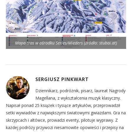
Mapa tras w ośrodku Serles/Mieders (źródło: stubai.at)
SERGIUSZ PINKWART
Dziennikarz, podróżnik, pisarz, laureat Nagrody
Magellana, z wykształcenia muzyk klasyczny.
Napisał ponad 25 książek i tysiące artykułów, przeprowadził
setki wywiadów z największymi światowymi gwiazdami. Gra na
skrzypcach i altówce, prowadzi eventy, pilotuje wyprawy. Z
każdej podróży przywozi niesamowite opowieści i przepisy na