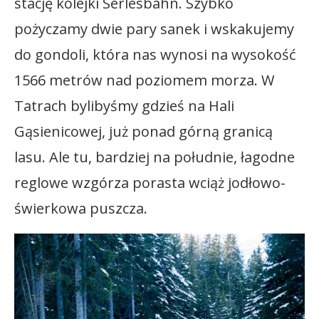
stację kolejki Serlesbahn. Szybko
pożyczamy dwie pary sanek i wskakujemy
do gondoli, która nas wynosi na wysokość
1566 metrów nad poziomem morza. W
Tatrach bylibyśmy gdzieś na Hali
Gąsienicowej, już ponad górną granicą
lasu. Ale tu, bardziej na południe, łagodne
reglowe wzgórza porasta wciąż jodłowo-
świerkowa puszcza.