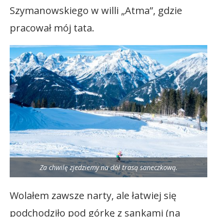
Szymanowskiego w willi „Atma”, gdzie
pracował mój tata.
Za chwilę zjedziemy na dół trasą saneczkową.
Wolałem zawsze narty, ale łatwiej się
podchodziło pod górkę z sankami (na