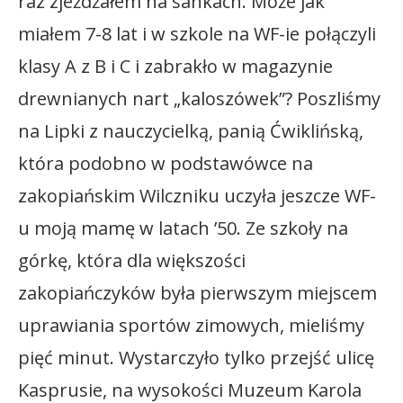
raz zjeżdżałem na sankach. Może jak
miałem 7-8 lat i w szkole na WF-ie połączyli
klasy A z B i C i zabrakło w magazynie
drewnianych nart „kaloszówek”? Poszliśmy
na Lipki z nauczycielką, panią Ćwiklińską,
która podobno w podstawówce na
zakopiańskim Wilczniku uczyła jeszcze WF-
u moją mamę w latach ’50. Ze szkoły na
górkę, która dla większości
zakopiańczyków była pierwszym miejscem
uprawiania sportów zimowych, mieliśmy
pięć minut. Wystarczyło tylko przejść ulicę
Kasprusie, na wysokości Muzeum Karola