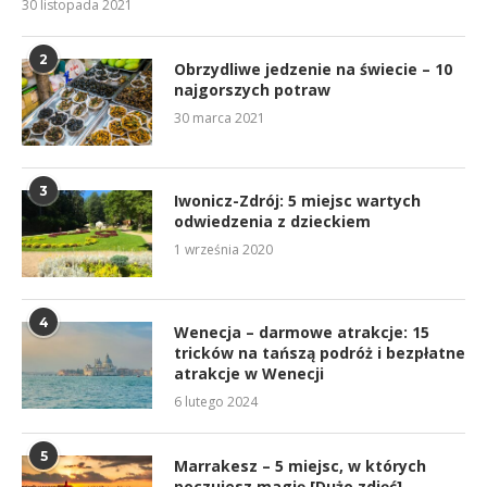
30 listopada 2021
2
Obrzydliwe jedzenie na świecie – 10
najgorszych potraw
30 marca 2021
3
Iwonicz-Zdrój: 5 miejsc wartych
odwiedzenia z dzieckiem
1 września 2020
4
Wenecja – darmowe atrakcje: 15
tricków na tańszą podróż i bezpłatne
atrakcje w Wenecji
6 lutego 2024
5
Marrakesz – 5 miejsc, w których
poczujesz magię [Dużo zdjęć]