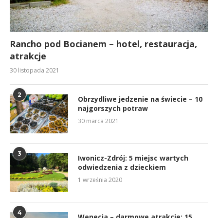
Rancho pod Bocianem – hotel, restauracja,
atrakcje
30 listopada 2021
2
Obrzydliwe jedzenie na świecie – 10
najgorszych potraw
30 marca 2021
3
Iwonicz-Zdrój: 5 miejsc wartych
odwiedzenia z dzieckiem
1 września 2020
4
Wenecja – darmowe atrakcje: 15