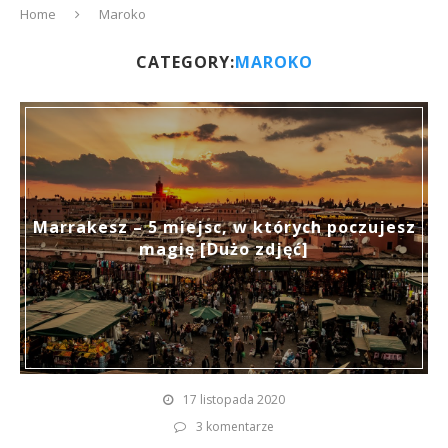
Home
Maroko
CATEGORY:
MAROKO
Marrakesz – 5 miejsc, w których poczujesz
magię [Dużo zdjęć]
17 listopada 2020
3 komentarze