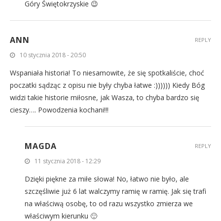
Góry Świętokrzyskie 😉
ANN
REPLY
10 stycznia 2018 - 20:50
Wspaniała historia! To niesamowite, że się spotkaliście, choć
poczatki sądząc z opisu nie były chyba łatwe :)))))) Kiedy Bóg
widzi takie historie miłosne, jak Wasza, to chyba bardzo się
cieszy…. Powodzenia kochani!!!
MAGDA
REPLY
11 stycznia 2018 - 12:29
Dzięki piękne za miłe słowa! No, łatwo nie było, ale
szczęśliwie już 6 lat walczymy ramię w ramię. Jak się trafi
na właściwą osobę, to od razu wszystko zmierza we
właściwym kierunku 🙂