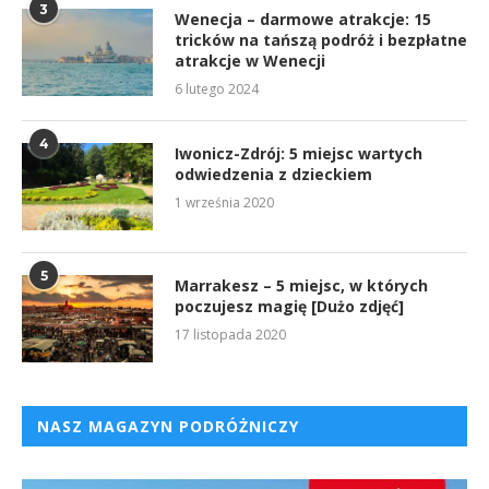
3
Wenecja – darmowe atrakcje: 15
tricków na tańszą podróż i bezpłatne
atrakcje w Wenecji
6 lutego 2024
4
Iwonicz-Zdrój: 5 miejsc wartych
odwiedzenia z dzieckiem
1 września 2020
5
Marrakesz – 5 miejsc, w których
poczujesz magię [Dużo zdjęć]
17 listopada 2020
NASZ MAGAZYN PODRÓŻNICZY