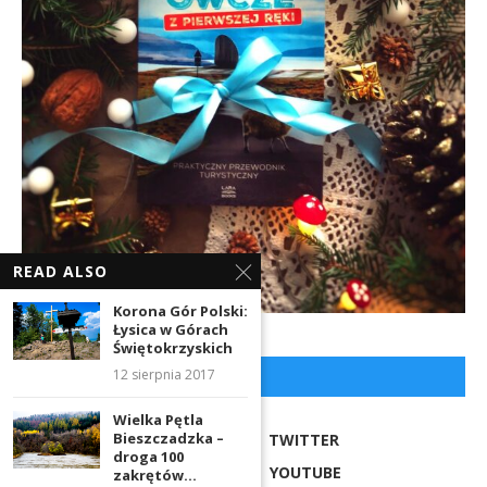
READ ALSO
Korona Gór Polski:
Łysica w Górach
Świętokrzyskich
12 sierpnia 2017
NASZE SOCJALE
Wielka Pętla
Bieszczadzka –
FACEBOOK
TWITTER
droga 100
INSTAGRAM
YOUTUBE
zakrętów...