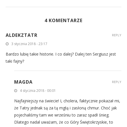
4 KOMENTARZE
ALDEKZTATR
REPLY
3 stycznia 2018 - 23:17
Bardzo lubię takie historie. I co dalej? Dalej ten Sergiusz jest
taki fajny?
MAGDA
REPLY
4 stycznia 2018 - 00:01
Najfajniejszy na świecie! I, cholera, faktycznie pokazał mi,
że Tatry jednak są za tą mgłą i zasłoną chmur. Choć jak
pojechaliśmy tam we wrześniu to zaraz spadł śnieg.
Dlatego nadal uważam, że co Góry Świętokrzyskie, to