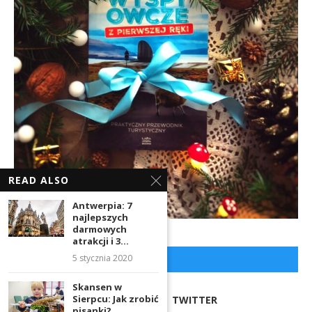
READ ALSO
Antwerpia: 7
najlepszych
darmowych
atrakcji i 3...
5 stycznia 2020
NASZE SOCJALE
Skansen w
Sierpcu: Jak zrobić
FACEBOOK
TWITTER
pisanki?