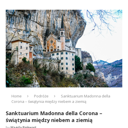
Home
Podróże
Sanktuarium Madonna della
Corona – świątynia między niebem a ziemią
Sanktuarium Madonna della Corona –
świątynia między niebem a ziemią
by
Magda Pinkwart