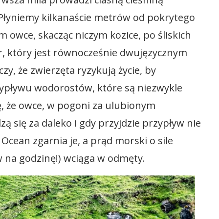
Płyniemy kilkanaście metrów od pokrytego
m owce, skacząc niczym kozice, po śliskich
r, który jest równocześnie dwujęzycznym
y, że zwierzęta ryzykują życie, by
zypływu wodorostów, które są niezwykle
, że owce, w pogoni za ulubionym
 się za daleko i gdy przyjdzie przypływ nie
 Ocean zgarnia je, a prąd morski o sile
 na godzinę!) wciąga w odmęty.