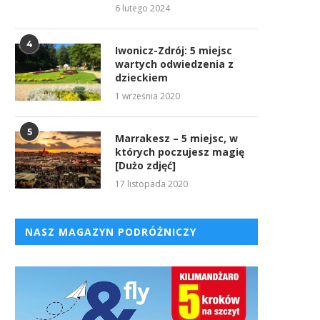
6 lutego 2024
4
Iwonicz-Zdrój: 5 miejsc
wartych odwiedzenia z
dzieckiem
1 września 2020
5
Marrakesz – 5 miejsc, w
których poczujesz magię
[Dużo zdjęć]
17 listopada 2020
NASZ MAGAZYN PODRÓŻNICZY