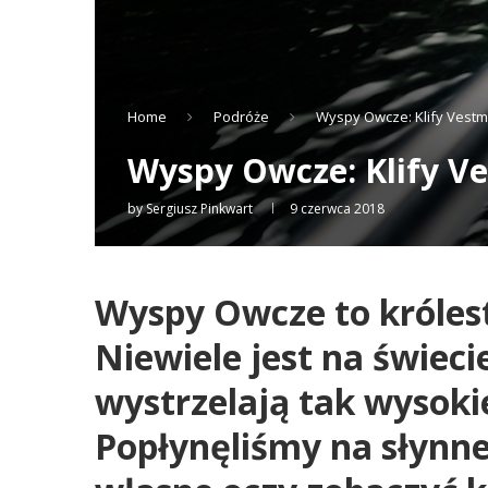
Home
Podróże
Wyspy Owcze: Klify Vestm
Wyspy Owcze: Klify Ve
by
Sergiusz Pinkwart
9 czerwca 2018
Wyspy Owcze to królest
Niewiele jest na świeci
wystrzelają tak wysoki
Popłynęliśmy na słynne