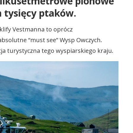
kilkusetmetrowe pionowe
 tysięcy ptaków.
klify Vestmanna to oprócz
absolutne “must see” Wysp Owczych.
cja turystyczna tego wyspiarskiego kraju.