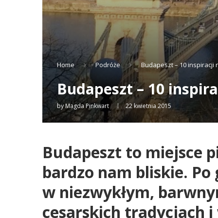
Home
Podróże
Budapeszt – 10 inspiracji
Budapeszt – 10 inspir
by
Magda Pinkwart
22 kwietnia 2015
Budapeszt to miejsce p
bardzo nam bliskie. Po 
w niezwykłym, barwnym
cesarskich tradycjach i