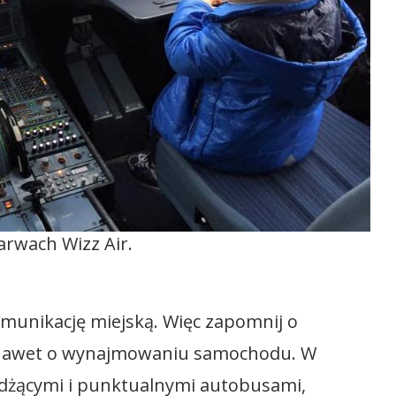
arwach Wizz Air.
munikację miejską. Więc zapomnij o
 nawet o wynajmowaniu samochodu. W
eżdżącymi i punktualnymi autobusami,