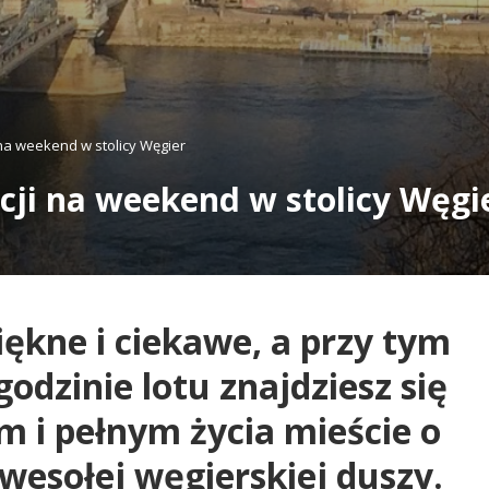
 na weekend w stolicy Węgier
acji na weekend w stolicy Węgi
iękne i ciekawe, a przy tym
godzinie lotu znajdziesz się
 i pełnym życia mieście o
 wesołej węgierskiej duszy.