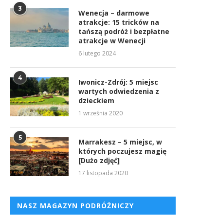
3
Wenecja – darmowe
atrakcje: 15 tricków na
tańszą podróż i bezpłatne
atrakcje w Wenecji
6 lutego 2024
4
Iwonicz-Zdrój: 5 miejsc
wartych odwiedzenia z
dzieckiem
1 września 2020
5
Marrakesz – 5 miejsc, w
których poczujesz magię
[Dużo zdjęć]
17 listopada 2020
NASZ MAGAZYN PODRÓŻNICZY