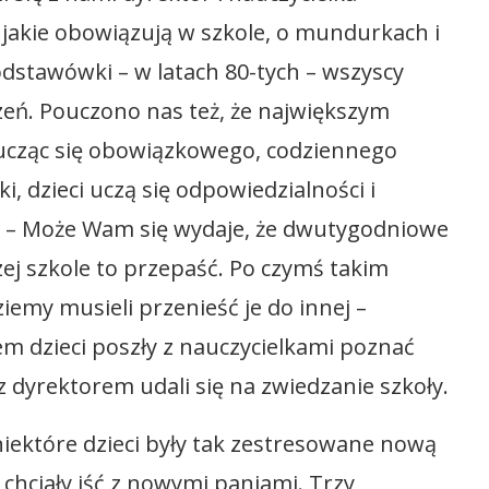
 jakie obowiązują w szkole, o mundurkach i
odstawówki – w latach 80-tych – wszyscy
eń. Pouczono nas też, że największym
 ucząc się obowiązkowego, codziennego
, dzieci uczą się odpowiedzialności i
”. – Może Wam się wydaje, że dwutygodniowe
szej szkole to przepaść. Po czymś takim
iemy musieli przenieść je do innej –
m dzieci poszły z nauczycielkami poznać
z dyrektorem udali się na zwiedzanie szkoły.
 niektóre dzieci były tak zestresowane nową
ie chciały iść z nowymi paniami. Trzy