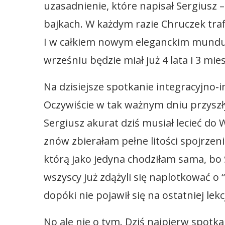
uzasadnienie, które napisał Sergiusz –
bajkach. W każdym razie Chruczek tra
I w całkiem nowym eleganckim mundurk
wrześniu będzie miał już 4 lata i 3 mies
Na dzisiejsze spotkanie integracyjno-i
Oczywiście w tak ważnym dniu przyszły
Sergiusz akurat dziś musiał lecieć do 
znów zbierałam pełne litości spojrzenia
którą jako jedyna chodziłam sama, bo S
wszyscy już zdążyli się naplotkować o “t
dopóki nie pojawił się na ostatniej le
No ale nie o tym. Dziś najpierw spotkal