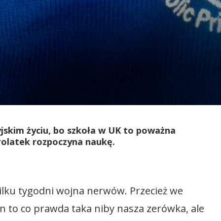
jskim życiu, bo szkoła w UK to poważna
rolatek rozpoczyna naukę.
kilku tygodni wojna nerwów. Przecież we
on to co prawda taka niby nasza zerówka, ale