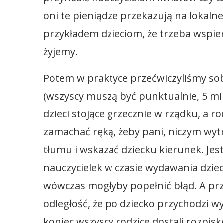
oni te pieniądze przekazują na lokaln
przykładem dzieciom, że trzeba wspier
żyjemy.
Potem w praktyce przećwiczyliśmy sobi
(wszyscy muszą być punktualnie, 5 mi
dzieci stojące grzecznie w rządku, a r
zamachać ręką, żeby pani, niczym wyt
tłumu i wskazać dziecku kierunek. Jes
nauczycielek w czasie wydawania dziec
wówczas mogłyby popełnić błąd. A pr
odległość, że po dziecko przychodzi 
koniec wszyscy rodzice dostali rozpi