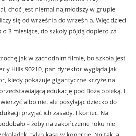
kał, choć jest niemal najmłodszy w grupie.
liczy się od września do września. Więc dzieci
o o 3 miesiące, do szkoły pójdą dopiero za
rochę jak w zachodnim filmie, bo szkoła jest
rly Hills 90210, pan dyrektor wygląda jak
or, kiedy pokazuje gigantyczne krzyże na
ą przedstawiającą edukację pod Bożą opieką. I
erzyć albo nie, ale posyłając dziecko do
dukacji przyjąć ich zasady. I koniec. Na
spodobało – żeby na zakończenie roku nie
ekoladek, tylko kasę w kopercie. No tak, a