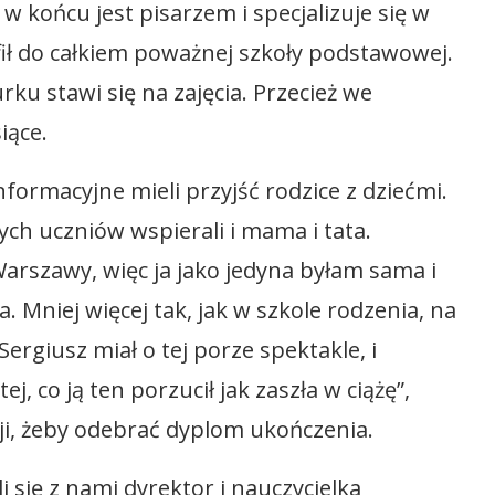
 w końcu jest pisarzem i specjalizuje się w
fił do całkiem poważnej szkoły podstawowej.
u stawi się na zajęcia. Przecież we
iące.
nformacyjne mieli przyjść rodzice z dziećmi.
ch uczniów wspierali i mama i tata.
Warszawy, więc ja jako jedyna byłam sama i
. Mniej więcej tak, jak w szkole rodzenia, na
ergiusz miał o tej porze spektakle, i
ej, co ją ten porzucił jak zaszła w ciążę”,
kcji, żeby odebrać dyplom ukończenia.
i się z nami dyrektor i nauczycielka