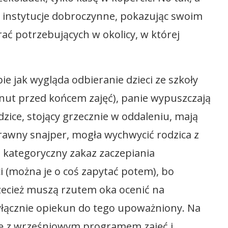
e instytucje dobroczynne, pokazując swoim
ać potrzebujących w okolicy, w której
e jak wygląda odbieranie dzieci ze szkoły
nut przed końcem zajęć), panie wypuszczają
odzice, stojący grzecznie w oddaleniu, mają
rawny snajper, mogła wychwycić rodzica z
t kategoryczny zakaz zaczepiania
i (można je o coś zapytać potem), bo
zecież muszą rzutem oka ocenić na
wyłącznie opiekun do tego upoważniony. Na
skę z wrześniowym programem zajęć i