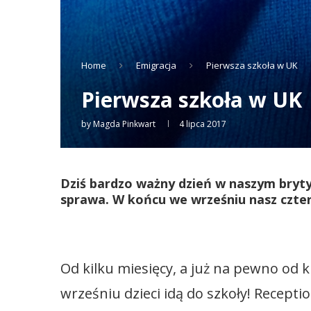
Home
Emigracja
Pierwsza szkoła w UK
Pierwsza szkoła w UK
by
Magda Pinkwart
4 lipca 2017
Dziś bardzo ważny dzień w naszym bryty
sprawa. W końcu we wrześniu nasz czte
a
Od kilku miesięcy, a już na pewno od 
wrześniu dzieci idą do szkoły! Recepti