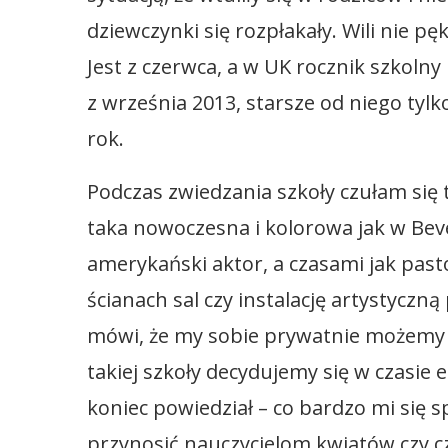
dziewczynki się rozpłakały. Wili nie pę
Jest z czerwca, a w UK rocznik szkolny 
z września 2013, starsze od niego tylk
rok.
Podczas zwiedzania szkoły czułam się t
taka nowoczesna i kolorowa jak w Beve
amerykański aktor, a czasami jak past
ścianach sal czy instalację artystyczn
mówi, że my sobie prywatnie możemy wi
takiej szkoły decydujemy się w czasie e
koniec powiedział – co bardzo mi się 
przynosić nauczycielom kwiatów czy cz