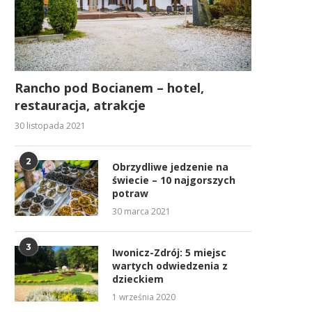
Rancho pod Bocianem – hotel,
restauracja, atrakcje
30 listopada 2021
2
Obrzydliwe jedzenie na
świecie – 10 najgorszych
potraw
30 marca 2021
3
Iwonicz-Zdrój: 5 miejsc
wartych odwiedzenia z
dzieckiem
1 września 2020