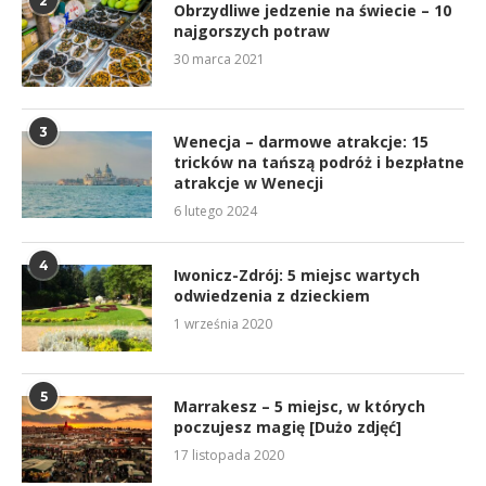
2
Obrzydliwe jedzenie na świecie – 10
najgorszych potraw
30 marca 2021
3
Wenecja – darmowe atrakcje: 15
tricków na tańszą podróż i bezpłatne
atrakcje w Wenecji
6 lutego 2024
4
Iwonicz-Zdrój: 5 miejsc wartych
odwiedzenia z dzieckiem
1 września 2020
5
Marrakesz – 5 miejsc, w których
poczujesz magię [Dużo zdjęć]
17 listopada 2020