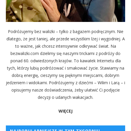
Podróżujemy bez walizki – tylko z bagażem podręcznym. Nie
dlatego, że jest taniej, ale przede wszystkim lżej i wygodniej. A
to ważne, jak chcesz intensywnie odkrywać świat. Na
bezwalizki.com dzielimy się naszymi trickami z podróży do
ponad 60. odwiedzonych krajów. To kawałek Internetu dla
tych, którzy lubią podróżować i smakować życie. Stawiamy na
dobrą energię, cieszymy się pięknymi miejscami, dobrym
jedzeniem i widokami. Podróżujemy z dziećmi – Wilim i Larą – i
opisujemy nasze doświadczenia, żeby ułatwić Ci podjęcie
decyzji o udanych wakacjach.
WIĘCEJ
NAJPOPULARNIEJSZE W TYM TYGODNIU