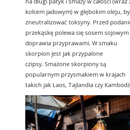
na długi patyk i smaży w całości (wraz 
kolcem jadowym) w głębokim oleju, by
zneutralizować toksyny. Przed podan
przekąskę polewa się sosem sojowym 
doprawia przyprawami. W smaku
skorpion jest jak przypalone
czipsy. Smażone skorpiony są
popularnym przysmakiem w krajach
takich jak Laos, Tajlandia czy Kambodż