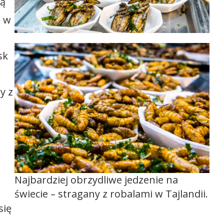
ją
ą w
sk
y z
Najbardziej obrzydliwe jedzenie na
świecie – stragany z robalami w Tajlandii.
się