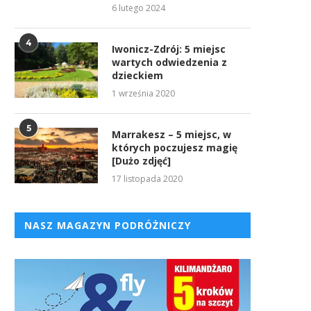
6 lutego 2024
4
Iwonicz-Zdrój: 5 miejsc
wartych odwiedzenia z
dzieckiem
1 września 2020
5
Marrakesz – 5 miejsc, w
których poczujesz magię
[Dużo zdjęć]
17 listopada 2020
NASZ MAGAZYN PODRÓŻNICZY