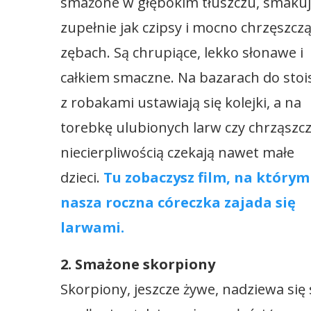
smażone w głębokim tłuszczu, smaku
zupełnie jak czipsy i mocno chrzęszcz
zębach. Są chrupiące, lekko słonawe i
całkiem smaczne. Na bazarach do stoi
z robakami ustawiają się kolejki, a na
torebkę ulubionych larw czy chrząszcz
niecierpliwością czekają nawet małe
dzieci.
Tu zobaczysz film, na którym
nasza roczna córeczka zajada się
larwami.
2. Smażone skorpiony
Skorpiony, jeszcze żywe, nadziewa się 