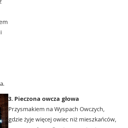
z
iem
i
a.
3.
Pieczona owcza głowa
Przysmakiem na Wyspach Owczych,
gdzie żyje więcej owiec niż mieszkańców,