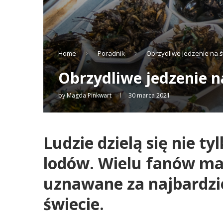
Home
Poradnik
Obrzydliwe jedzenie na ś
Obrzydliwe jedzenie n
by
Magda Pinkwart
30 marca 2021
Ludzie dzielą się nie tyl
lodów. Wielu fanów ma
uznawane za najbardzie
świecie.