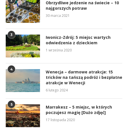
2
Obrzydliwe jedzenie na świecie – 10
najgorszych potraw
30 marca 2021
3
Iwonicz-Zdrój: 5 miejsc wartych
odwiedzenia z dzieckiem
1 września 2020
4
Wenecja – darmowe atrakcje: 15
tricków na tańszą podróż i bezpłatne
atrakcje w Wenecji
6 lutego 2024
5
Marrakesz – 5 miejsc, w których
poczujesz magię [Dużo zdjęć]
17 listopada 2020