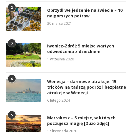
2
Obrzydliwe jedzenie na świecie – 10
najgorszych potraw
30 marca 2021
3
Iwonicz-Zdrój: 5 miejsc wartych
odwiedzenia z dzieckiem
1 września 2020
4
Wenecja – darmowe atrakcje: 15
tricków na tańszą podróż i bezpłatne
atrakcje w Wenecji
6 lutego 2024
5
Marrakesz – 5 miejsc, w których
poczujesz magię [Dużo zdjęć]
17 listopada 2020