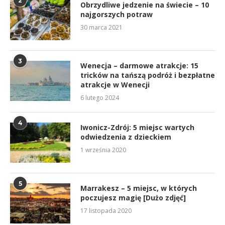
2
Obrzydliwe jedzenie na świecie – 10
najgorszych potraw
30 marca 2021
3
Wenecja – darmowe atrakcje: 15
tricków na tańszą podróż i bezpłatne
atrakcje w Wenecji
6 lutego 2024
4
Iwonicz-Zdrój: 5 miejsc wartych
odwiedzenia z dzieckiem
1 września 2020
5
Marrakesz – 5 miejsc, w których
poczujesz magię [Dużo zdjęć]
17 listopada 2020