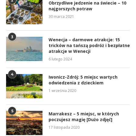
2
Obrzydliwe jedzenie na świecie – 10
najgorszych potraw
30 marca 2021
3
Wenecja – darmowe atrakcje: 15
tricków na tańszą podróż i bezpłatne
atrakcje w Wenecji
6 lutego 2024
4
Iwonicz-Zdrój: 5 miejsc wartych
odwiedzenia z dzieckiem
1 września 2020
5
Marrakesz – 5 miejsc, w których
poczujesz magię [Dużo zdjęć]
17 listopada 2020