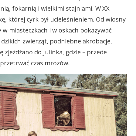
nią, fokarnią i wielkimi stajniami. W XX
, której cyrk był ucieleśnieniem. Od wiosny
 by w miasteczkach i wioskach pokazywać
zikich zwierząt, podniebne akrobacje,
ę zjeżdżano do Julinka, gdzie – przede
 przetrwać czas mrozów.