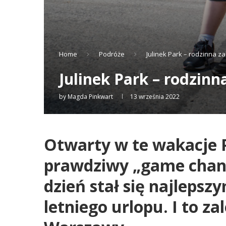
Home
Podróże
Julinek Park – rodzinna 
Julinek Park – rodzin
by
Magda Pinkwart
13 września 2022
Otwarty w te wakacje 
prawdziwy „game change
dzień stał się najleps
letniego urlopu. I to 