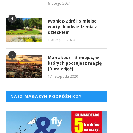
6 lutego 2024
4
Iwonicz-Zdrój: 5 miejsc
wartych odwiedzenia z
dzieckiem
1 września 2020
5
Marrakesz – 5 miejsc, w
których poczujesz magię
[Dużo zdjęć]
17 listopada 2020
NASZ MAGAZYN PODRÓŻNICZY