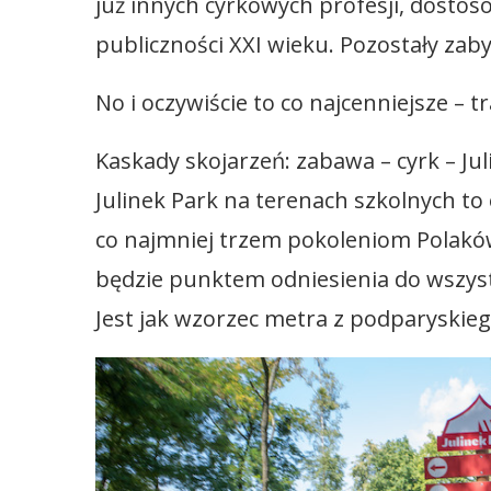
już innych cyrkowych profesji, dostos
publiczności XXI wieku. Pozostały za
No i oczywiście to co najcenniejsze – tr
Kaskady skojarzeń: zabawa – cyrk – Jul
Julinek Park na terenach szkolnych to 
co najmniej trzem pokoleniom Polaków.
będzie punktem odniesienia do wszyst
Jest jak wzorzec metra z podparyskieg