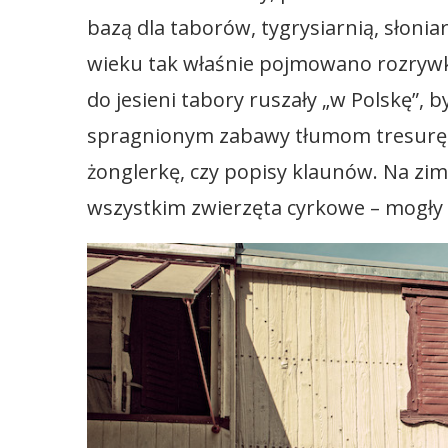
bazą dla taborów, tygrysiarnią, słoniar
wieku tak właśnie pojmowano rozrywkę
do jesieni tabory ruszały „w Polskę”,
spragnionym zabawy tłumom tresurę d
żonglerkę, czy popisy klaunów. Na zim
wszystkim zwierzęta cyrkowe – mogły