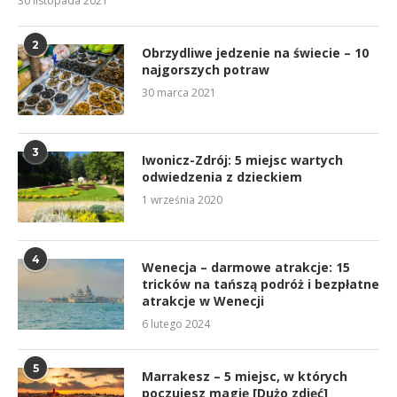
30 listopada 2021
2
Obrzydliwe jedzenie na świecie – 10
najgorszych potraw
30 marca 2021
3
Iwonicz-Zdrój: 5 miejsc wartych
odwiedzenia z dzieckiem
1 września 2020
4
Wenecja – darmowe atrakcje: 15
tricków na tańszą podróż i bezpłatne
atrakcje w Wenecji
6 lutego 2024
5
Marrakesz – 5 miejsc, w których
poczujesz magię [Dużo zdjęć]