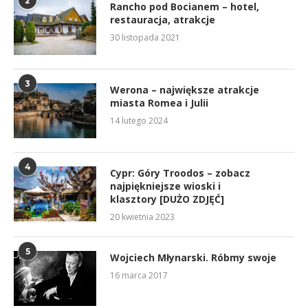
2
Rancho pod Bocianem – hotel,
restauracja, atrakcje
30 listopada 2021
3
Werona – największe atrakcje
miasta Romea i Julii
14 lutego 2024
4
Cypr: Góry Troodos – zobacz
najpiękniejsze wioski i
klasztory [DUŻO ZDJĘĆ]
20 kwietnia 2023
5
Wojciech Młynarski. Róbmy swoje
16 marca 2017