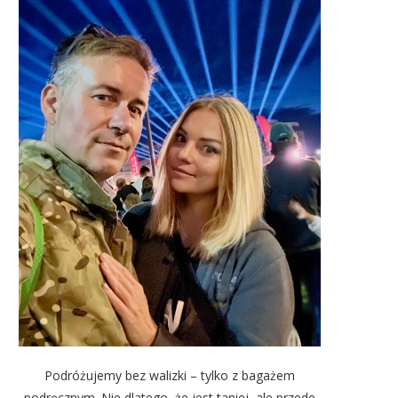
Podróżujemy bez walizki – tylko z bagażem
podręcznym. Nie dlatego, że jest taniej, ale przede