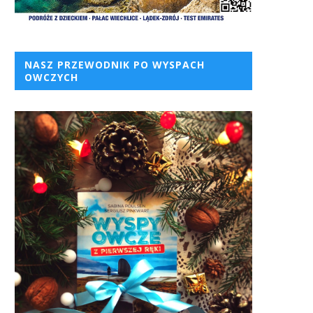
NASZ PRZEWODNIK PO WYSPACH
OWCZYCH