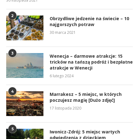
30 listopada 2021
2
Obrzydliwe jedzenie na świecie – 10
najgorszych potraw
30 marca 2021
3
Wenecja – darmowe atrakcje: 15
tricków na tańszą podróż i bezpłatne
atrakcje w Wenecji
6 lutego 2024
4
Marrakesz – 5 miejsc, w których
poczujesz magię [Dużo zdjęć]
17 listopada 2020
5
Iwonicz-Zdrój: 5 miejsc wartych
odwiedzenia z dzieckiem