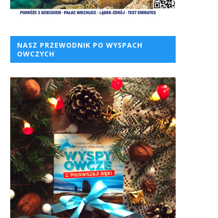
NASZ PRZEWODNIK PO WYSPACH
OWCZYCH