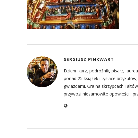
SERGIUSZ PINKWART
Dziennikarz, podróżnik, pisarz, laur
ponad 25 książek i tysiące artykułó
gwiazdami. Gra na skrzypcach i altów
przywozi niesamowite opowieści i prz