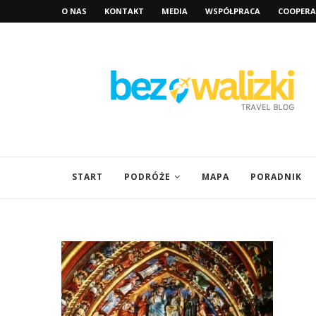
O NAS
KONTAKT
MEDIA
WSPÓŁPRACA
COOPERA
START
PODRÓŻE
MAPA
PORADNIK