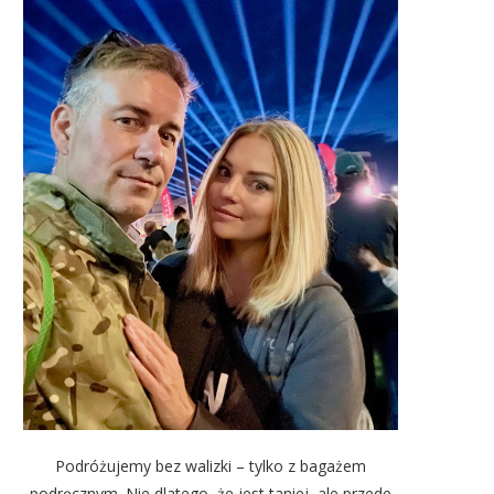
Podróżujemy bez walizki – tylko z bagażem
podręcznym. Nie dlatego, że jest taniej, ale przede