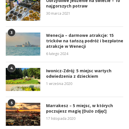
Obrzydliwe jedzenie na świecie – 10
najgorszych potraw
30 marca 2021
3
Wenecja – darmowe atrakcje: 15
tricków na tańszą podróż i bezpłatne
atrakcje w Wenecji
6 lutego 2024
4
Iwonicz-Zdrój: 5 miejsc wartych
odwiedzenia z dzieckiem
1 września 2020
5
Marrakesz – 5 miejsc, w których
poczujesz magię [Dużo zdjęć]
17 listopada 2020