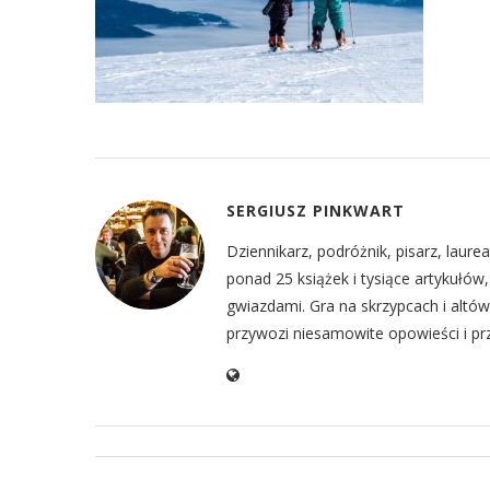
SERGIUSZ PINKWART
Dziennikarz, podróżnik, pisarz, laur
ponad 25 książek i tysiące artykułó
gwiazdami. Gra na skrzypcach i altów
przywozi niesamowite opowieści i prz