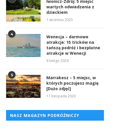
Iwonicz-Zdrój: 5 miejsc
wartych odwiedzenia z
dzieckiem
1 września 2020
4
Wenecja – darmowe
atrakcje: 15 tricków na
tańszą podróż i bezpłatne
atrakcje w Wenecji
6 lutego 2024
5
Marrakesz – 5 miejsc, w
których poczujesz magię
[Dużo zdjęć]
17 listopada 2020
NASZ MAGAZYN PODRÓŻNICZY