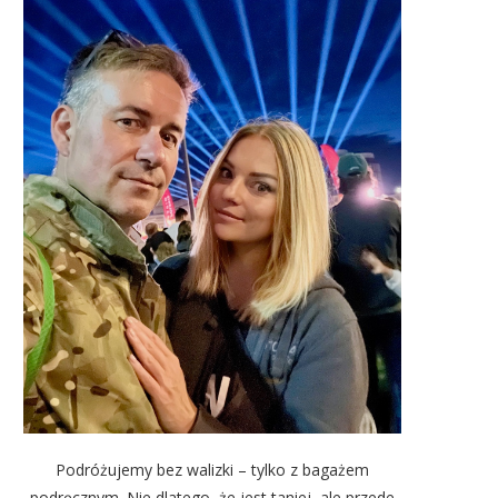
Podróżujemy bez walizki – tylko z bagażem
podręcznym. Nie dlatego, że jest taniej, ale przede