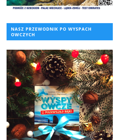
NASZ PRZEWODNIK PO WYSPACH
OWCZYCH