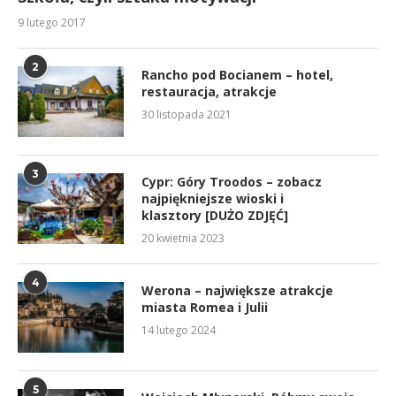
9 lutego 2017
2
Rancho pod Bocianem – hotel,
restauracja, atrakcje
30 listopada 2021
3
Cypr: Góry Troodos – zobacz
najpiękniejsze wioski i
klasztory [DUŻO ZDJĘĆ]
20 kwietnia 2023
4
Werona – największe atrakcje
miasta Romea i Julii
14 lutego 2024
5