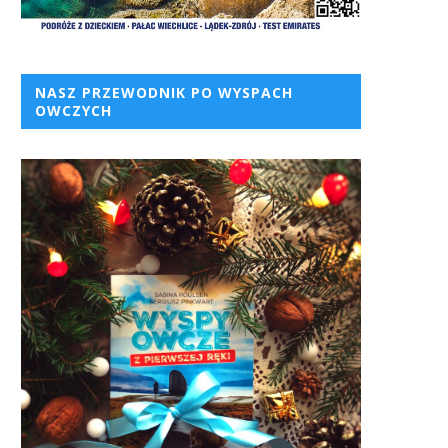
NASZ PRZEWODNIK PO WYSPACH
OWCZYCH