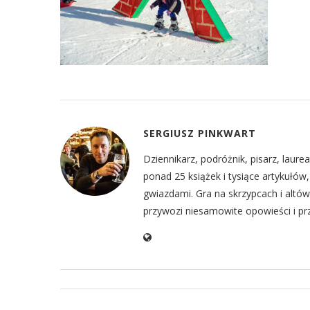
SERGIUSZ PINKWART
Dziennikarz, podróżnik, pisarz, laur
ponad 25 książek i tysiące artykułó
gwiazdami. Gra na skrzypcach i altów
przywozi niesamowite opowieści i prz