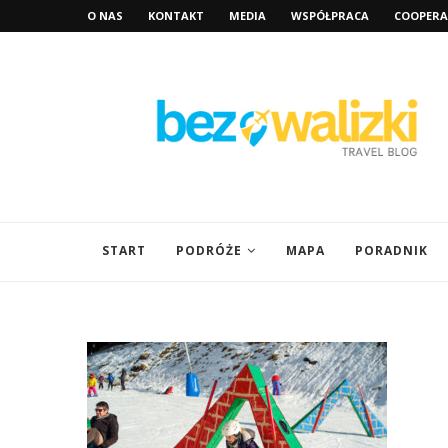
O NAS
KONTAKT
MEDIA
WSPÓŁPRACA
COOPERA
START
PODRÓŻE
MAPA
PORADNIK