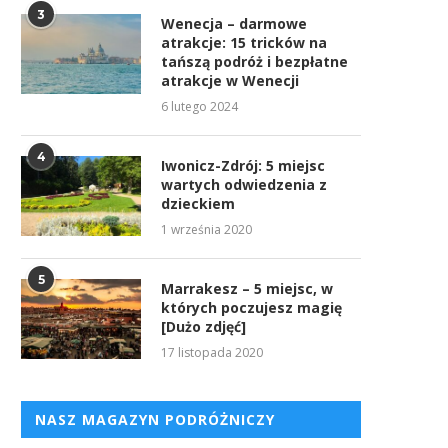
3
Wenecja – darmowe
atrakcje: 15 tricków na
tańszą podróż i bezpłatne
atrakcje w Wenecji
6 lutego 2024
4
Iwonicz-Zdrój: 5 miejsc
wartych odwiedzenia z
dzieckiem
1 września 2020
5
Marrakesz – 5 miejsc, w
których poczujesz magię
[Dużo zdjęć]
17 listopada 2020
NASZ MAGAZYN PODRÓŻNICZY