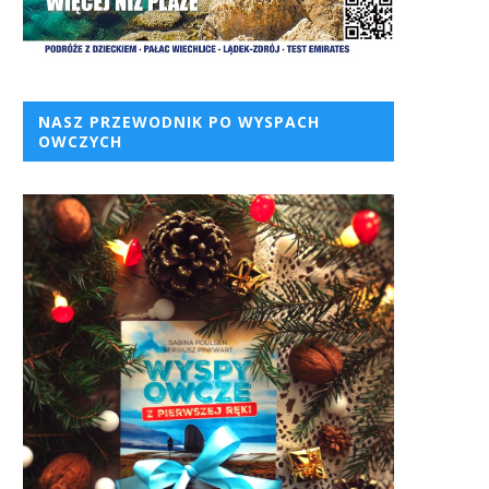
NASZ PRZEWODNIK PO WYSPACH
OWCZYCH